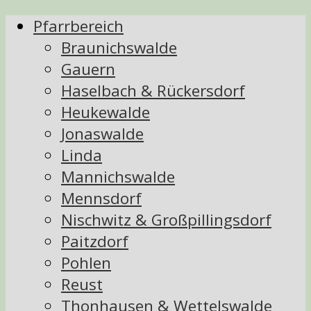
Pfarrbereich
Braunichswalde
Gauern
Haselbach & Rückersdorf
Heukewalde
Jonaswalde
Linda
Mannichswalde
Mennsdorf
Nischwitz & Großpillingsdorf
Paitzdorf
Pohlen
Reust
Thonhausen & Wettelswalde