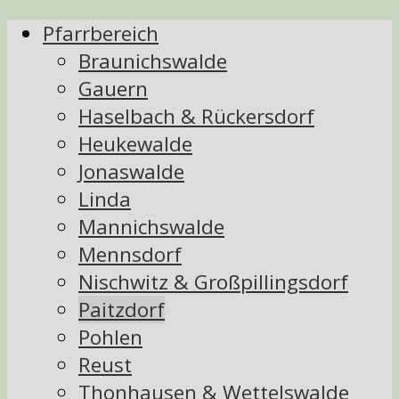
Pfarrbereich
Braunichswalde
Gauern
Haselbach & Rückersdorf
Heukewalde
Jonaswalde
Linda
Mannichswalde
Mennsdorf
Nischwitz & Großpillingsdorf
Paitzdorf
Pohlen
Reust
Thonhausen & Wettelswalde