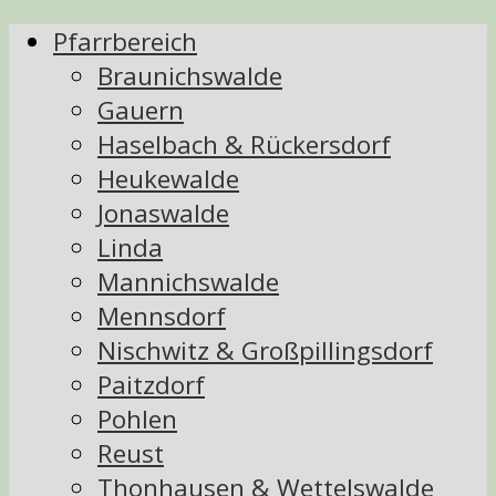
Pfarrbereich
Braunichswalde
Gauern
Haselbach & Rückersdorf
Heukewalde
Jonaswalde
Linda
Mannichswalde
Mennsdorf
Nischwitz & Großpillingsdorf
Paitzdorf
Pohlen
Reust
Thonhausen & Wettelswalde