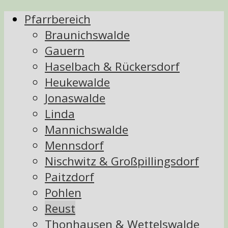
Pfarrbereich
Braunichswalde
Gauern
Haselbach & Rückersdorf
Heukewalde
Jonaswalde
Linda
Mannichswalde
Mennsdorf
Nischwitz & Großpillingsdorf
Paitzdorf
Pohlen
Reust
Thonhausen & Wettelswalde