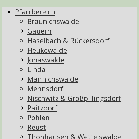
Pfarrbereich
Braunichswalde
Gauern
Haselbach & Rückersdorf
Heukewalde
Jonaswalde
Linda
Mannichswalde
Mennsdorf
Nischwitz & Großpillingsdorf
Paitzdorf
Pohlen
Reust
Thonhausen & Wettelswalde