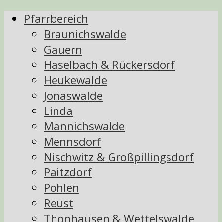
Pfarrbereich
Braunichswalde
Gauern
Haselbach & Rückersdorf
Heukewalde
Jonaswalde
Linda
Mannichswalde
Mennsdorf
Nischwitz & Großpillingsdorf
Paitzdorf
Pohlen
Reust
Thonhausen & Wettelswalde