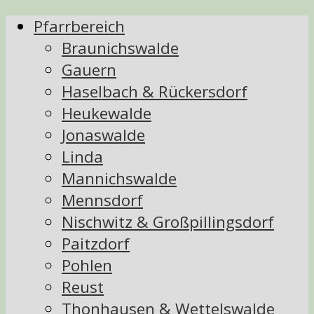
Pfarrbereich
Braunichswalde
Gauern
Haselbach & Rückersdorf
Heukewalde
Jonaswalde
Linda
Mannichswalde
Mennsdorf
Nischwitz & Großpillingsdorf
Paitzdorf
Pohlen
Reust
Thonhausen & Wettelswalde