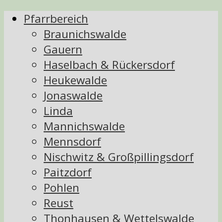
Pfarrbereich
Braunichswalde
Gauern
Haselbach & Rückersdorf
Heukewalde
Jonaswalde
Linda
Mannichswalde
Mennsdorf
Nischwitz & Großpillingsdorf
Paitzdorf
Pohlen
Reust
Thonhausen & Wettelswalde