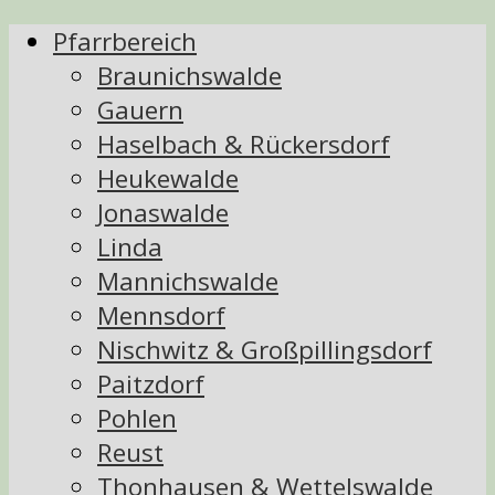
Pfarrbereich
Braunichswalde
Gauern
Haselbach & Rückersdorf
Heukewalde
Jonaswalde
Linda
Mannichswalde
Mennsdorf
Nischwitz & Großpillingsdorf
Paitzdorf
Pohlen
Reust
Thonhausen & Wettelswalde