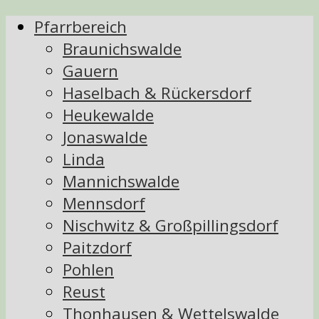
Pfarrbereich
Braunichswalde
Gauern
Haselbach & Rückersdorf
Heukewalde
Jonaswalde
Linda
Mannichswalde
Mennsdorf
Nischwitz & Großpillingsdorf
Paitzdorf
Pohlen
Reust
Thonhausen & Wettelswalde