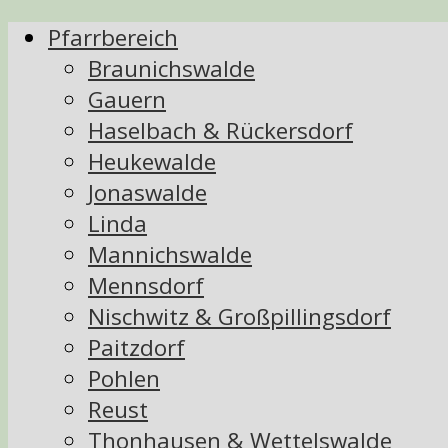
Pfarrbereich
Braunichswalde
Gauern
Haselbach & Rückersdorf
Heukewalde
Jonaswalde
Linda
Mannichswalde
Mennsdorf
Nischwitz & Großpillingsdorf
Paitzdorf
Pohlen
Reust
Thonhausen & Wettelswalde