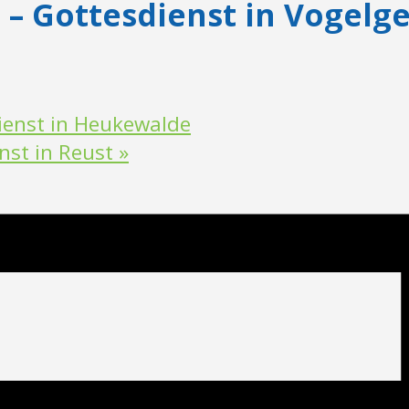
s – Gottesdienst in Vogelg
dienst in Heukewalde
enst in Reust
»