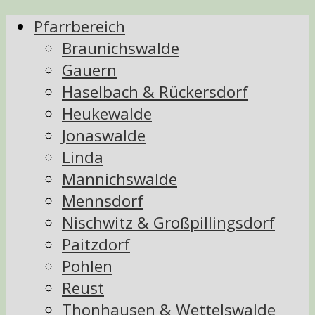
Pfarrbereich
Braunichswalde
Gauern
Haselbach & Rückersdorf
Heukewalde
Jonaswalde
Linda
Mannichswalde
Mennsdorf
Nischwitz & Großpillingsdorf
Paitzdorf
Pohlen
Reust
Thonhausen & Wettelswalde