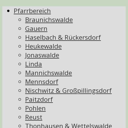
Pfarrbereich
Braunichswalde
Gauern
Haselbach & Rückersdorf
Heukewalde
Jonaswalde
Linda
Mannichswalde
Mennsdorf
Nischwitz & Großpillingsdorf
Paitzdorf
Pohlen
Reust
Thonhausen & Wettelswalde